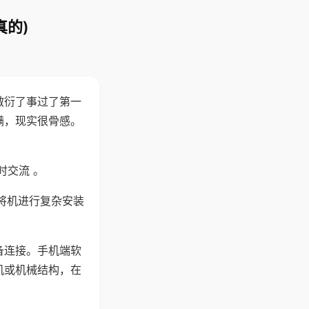
真的)
敷衍了事过了第一
满，现实很骨感。
时交流 。
将机进行复杂安装
备连接。手机端软
机或机械结构，在