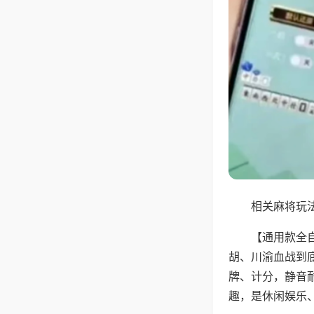
相关麻将玩法
【通用款全
胡、川渝血战到
牌、计分，静音
趣，是休闲娱乐