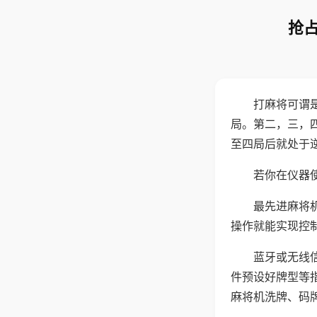
抢占
打麻将可谓
局。第二，三，
至四局后就处于
若你在仪器使
最先进麻将
操作就能实现控
蓝牙或无线
件预设好牌型等
麻将机洗牌、码