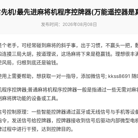
先机!最先进麻将机程序控牌器(万能遥控器是
发布时间：2026年08月08日
是个老手，可经常碰到麻将的斜乎事，出于习惯，不赢头一把，
四连摸三局大胡，按道理说，这场麻将下来是稳赢钱。理想很丰
逆风局，归根到底还是输钱。
用上需要帮助，想获取一对一指导，添加微信号; kkss8691 随
机程序控牌器;普通麻将机程序控牌器一般是指通过一些无需对麻
制麻将牌功能的设备或工具。
信号控制原理：一些智能控牌器通过蓝牙或无线信号与手机等设
指令，发送信号给控牌器，控牌器接收到信号后驱动内部微型电
牌过程中进行干预，达到控牌目的。