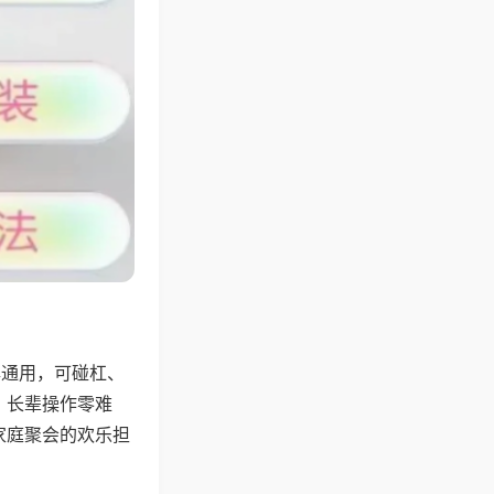
牌通用，可碰杠、
，长辈操作零难
家庭聚会的欢乐担