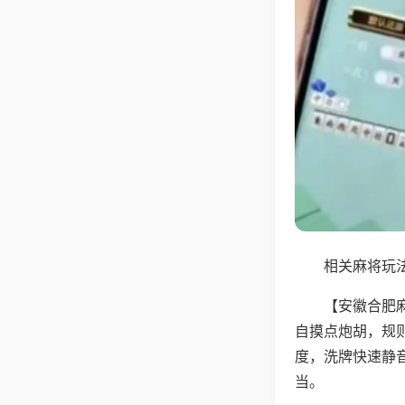
相关麻将玩法
【安徽合肥
自摸点炮胡，规
度，洗牌快速静
当。