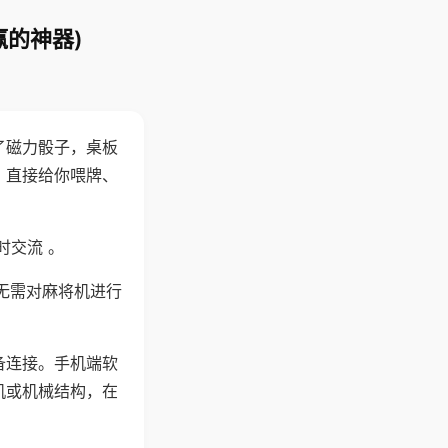
赢的神器)
了磁力骰子，桌板
，直接给你喂牌、
时交流 。
无需对麻将机进行
备连接。手机端软
机或机械结构，在