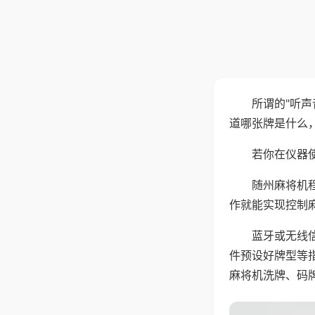
所谓的"听
道哪张牌是什么
若你在仪器使
随州麻将机
作就能实现控制
蓝牙或无线
件预设好牌型等
麻将机洗牌、码