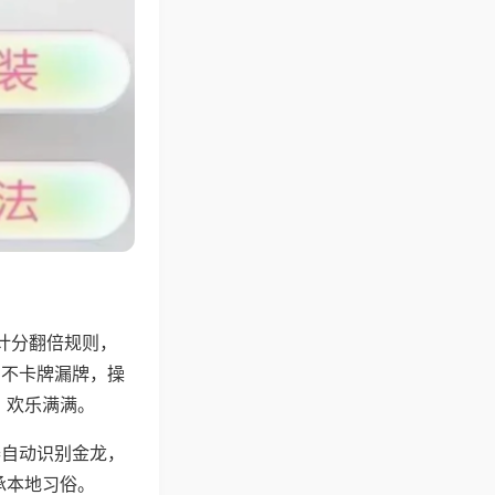
计分翻倍规则，
，不卡牌漏牌，操
，欢乐满满。
器自动识别金龙，
承本地习俗。