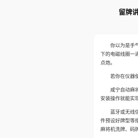
留牌讲
你以为是手
下的电磁线圈一
点炮。
若你在仪器使
咸宁自动麻
安装操作就能实
蓝牙或无线
件预设好牌型等
麻将机洗牌、码