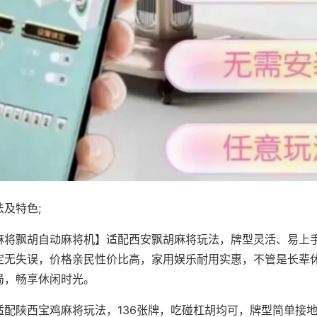
及特色;
麻将飘胡自动麻将机】适配西安飘胡麻将玩法，牌型灵活、易上
定无失误，价格亲民性价比高，家用娱乐耐用实惠，不管是长辈
局，畅享休闲时光。
适配陕西宝鸡麻将玩法，136张牌，吃碰杠胡均可，牌型简单接