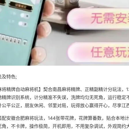
及特色;
麻将精牌自动麻将机】契合南昌麻将精牌、正精副精计分玩法，1
地精牌识别系统，计分精准不失误，洗牌均匀无死角，运行稳定
计公平公正，朋友休闲、邻里对局，玩得放心赢得开心，尽享江
适配安徽合肥麻将玩法，144张带花牌，花牌算番数，贴合本地
死角，不卡牌，操作极简，开机即用，不用复杂调试，外观简约