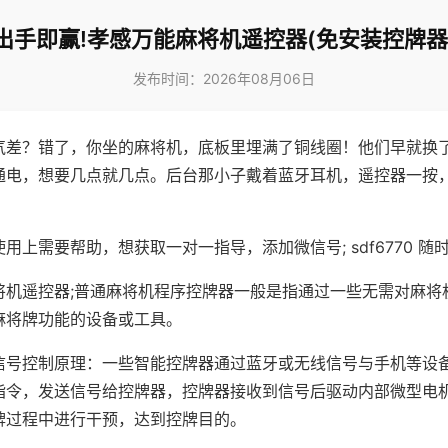
出手即赢!孝感万能麻将机遥控器(免安装控牌器
发布时间：2026年08月06日
气差？错了，你坐的麻将机，底板里埋满了铜线圈！他们早就换
通电，想要几点就几点。后台那小子戴着蓝牙耳机，遥控器一按
用上需要帮助，想获取一对一指导，添加微信号; sdf6770 随时
将机遥控器;普通麻将机程序控牌器一般是指通过一些无需对麻将
麻将牌功能的设备或工具。
信号控制原理：一些智能控牌器通过蓝牙或无线信号与手机等设
指令，发送信号给控牌器，控牌器接收到信号后驱动内部微型电
牌过程中进行干预，达到控牌目的。