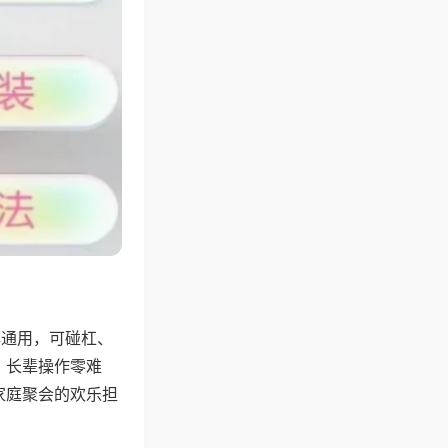
牌通用，可碰杠、
，长辈操作零难
家庭聚会的欢乐担