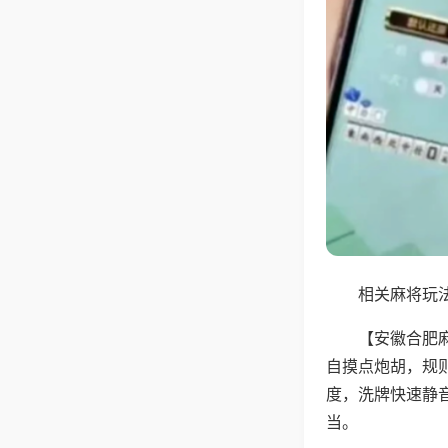
相关麻将玩法
【安徽合肥
自摸点炮胡，规
度，洗牌快速静
当。