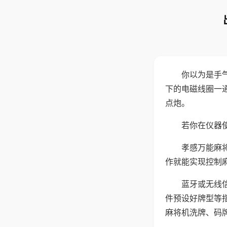
你以为是手
下的电磁线圈一
点炮。
若你在仪器使
孝感万能麻
作就能实现控制
蓝牙或无线
件预设好牌型等
麻将机洗牌、码