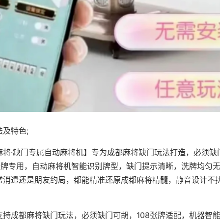
及特色;
麻将·缺门专属自动麻将机】专为成都麻将缺门玩法打造，必须缺
8张牌专用，自动麻将机智能识别牌型，缺门提示清晰，洗牌均匀
常消遣还是朋友约局，都能精准还原成都麻将精髓，静音设计不
支持成都麻将缺门玩法，必须缺门可胡，108张牌适配，机器智