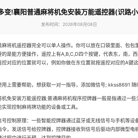
多变!襄阳普通麻将机免安装万能遥控器(识路小
发布时间：2026年08月08日
装麻将机遥控器完全可以单人操作。你可以放在口袋里面、包包
的是能方便操作，遥控上有A,B,C,D四个按键，代表东，南，
遥控对应的位置就可以，例如你做在东位置就按遥控对应的A键
。
用上需要帮助，想获取一对一指导，添加微信号; kkss8691 随
将机免安装万能遥控器;普通麻将机程序控牌器一般是指通过一些
能实现控制麻将牌功能的设备或工具。
信号控制原理：一些智能控牌器通过蓝牙或无线信号与手机等设
指令，发送信号给控牌器，控牌器接收到信号后驱动内部微型电
牌过程中进行干预，达到控牌目的。