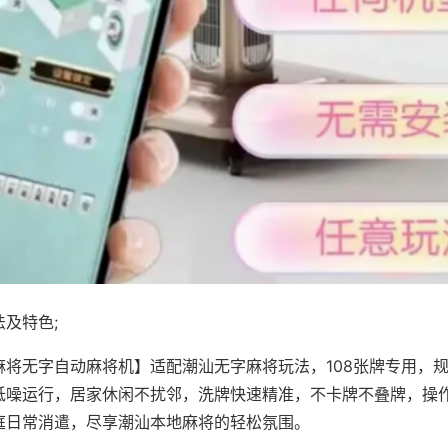
及特色;
麻将无字自动麻将机】适配潮汕无字麻将玩法，108张牌专用，
低噪运行，居家休闲不扰邻，洗牌快速精准，不卡牌不叠牌，操
庭日常消遣，尽享潮汕本地麻将的轻松氛围。