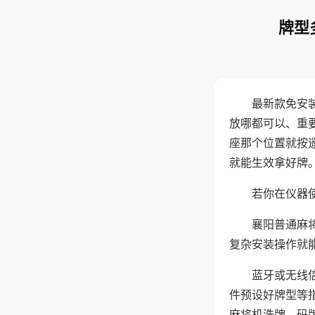
牌型
最新款免安
放哪都可以、重要
座那个位置就按
就能生效拿好牌
若你在仪器使
襄阳普通麻
复杂安装操作就
蓝牙或无线
件预设好牌型等
麻将机洗牌、码