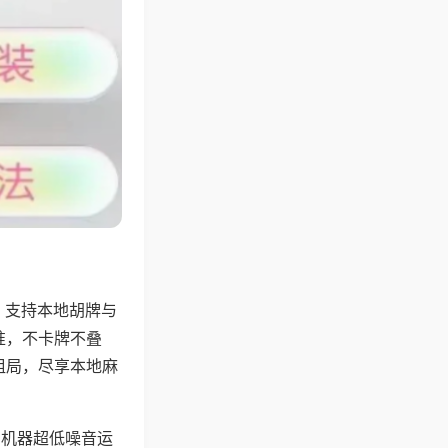
，支持本地胡牌与
准，不卡牌不叠
组局，尽享本地麻
，机器超低噪音运