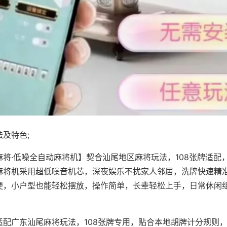
及特色;
麻将·低噪全自动麻将机】契合汕尾地区麻将玩法，108张牌适配
麻将机采用超低噪音机芯，深夜娱乐不扰家人邻居，洗牌快速精
便，小户型也能轻松摆放，操作简单，长辈轻松上手，日常休闲
适配广东汕尾麻将玩法，108张牌专用，贴合本地胡牌计分规则