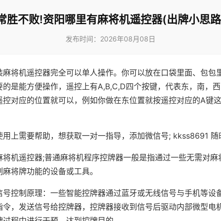
常胜不败!资阳哪里有麻将机遥控器(出牌小思路
发布时间：2026年08月08日
装麻将机遥控器完全可以单人操作。你可以放在口袋里面、包包
的是能方便操作，遥控上有A,B,C,D四个按键，代表东，南，
遥控对应的位置就可以，例如你做在东位置就按遥控对应的A键
。
用上需要帮助，想获取一对一指导，添加微信号; kkss8691 随
麻将机遥控器;普通麻将机程序控牌器一般是指通过一些无需对麻
制麻将牌功能的设备或工具。
信号控制原理：一些智能控牌器通过蓝牙或无线信号与手机等设
指令，发送信号给控牌器，控牌器接收到信号后驱动内部微型电
牌过程中进行干预，达到控牌目的。