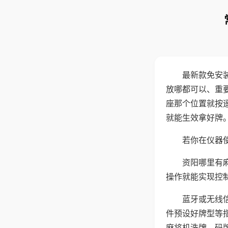
最新款免安
放哪都可以、重要
座那个位置就按
就能生效拿好牌
若你在仪器使
资阳哪里有
操作就能实现控
蓝牙或无线
件预设好牌型等
麻将机洗牌、码