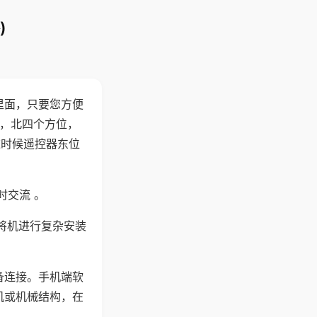
)
里面，只要您方便
西，北四个方位，
这时候遥控器东位
时交流 。
将机进行复杂安装
备连接。手机端软
机或机械结构，在