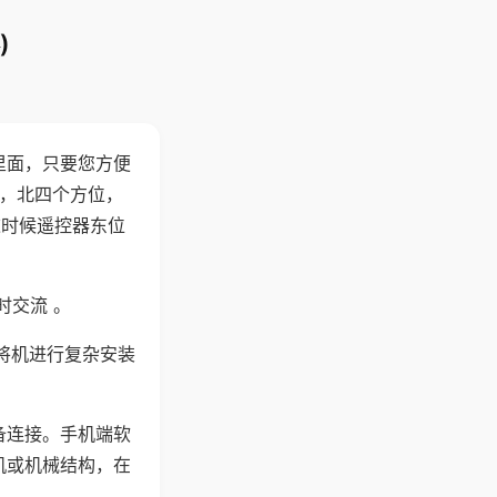
)
里面，只要您方便
西，北四个方位，
这时候遥控器东位
时交流 。
将机进行复杂安装
备连接。手机端软
机或机械结构，在