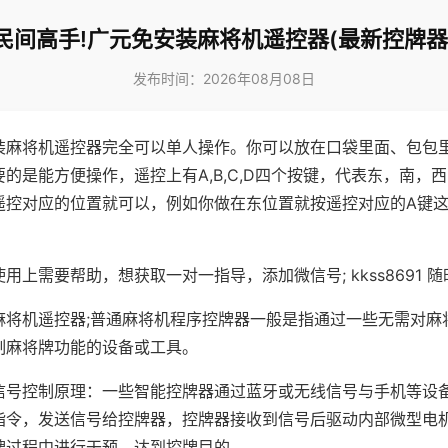
民间高手!广元免安装麻将机遥控器(最新控牌器
发布时间：2026年08月08日
装麻将机遥控器完全可以单人操作。你可以放在口袋里面、包包
的是能方便操作，遥控上有A,B,C,D四个按键，代表东，南，
遥控对应的位置就可以，例如你做在东位置就按遥控对应的A键
。
用上需要帮助，想获取一对一指导，添加微信号; kkss8691 随
麻将机遥控器;普通麻将机程序控牌器一般是指通过一些无需对麻
制麻将牌功能的设备或工具。
信号控制原理：一些智能控牌器通过蓝牙或无线信号与手机等设
指令，发送信号给控牌器，控牌器接收到信号后驱动内部微型电
牌过程中进行干预，达到控牌目的。