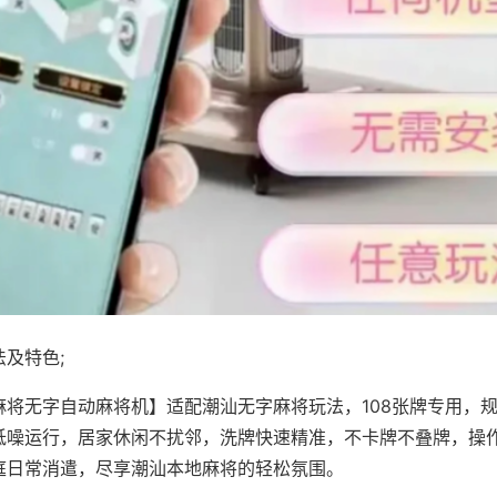
及特色;
麻将无字自动麻将机】适配潮汕无字麻将玩法，108张牌专用，
低噪运行，居家休闲不扰邻，洗牌快速精准，不卡牌不叠牌，操
庭日常消遣，尽享潮汕本地麻将的轻松氛围。