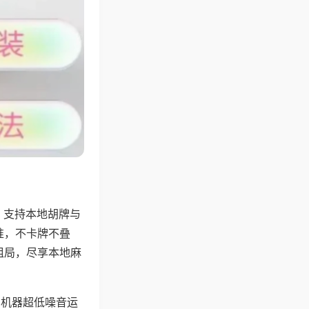
，支持本地胡牌与
准，不卡牌不叠
组局，尽享本地麻
，机器超低噪音运