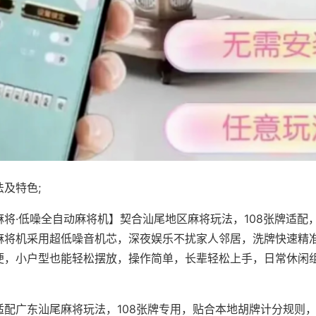
及特色;
麻将·低噪全自动麻将机】契合汕尾地区麻将玩法，108张牌适配
麻将机采用超低噪音机芯，深夜娱乐不扰家人邻居，洗牌快速精
便，小户型也能轻松摆放，操作简单，长辈轻松上手，日常休闲
适配广东汕尾麻将玩法，108张牌专用，贴合本地胡牌计分规则