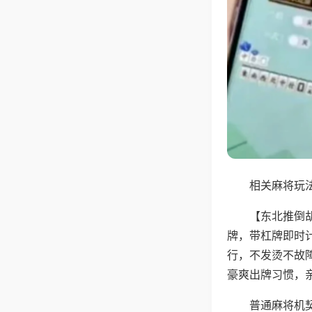
相关麻将玩法
【东北推倒
牌，带杠牌即时
行，不发烫不故
豪爽出牌习惯，
普通麻将机