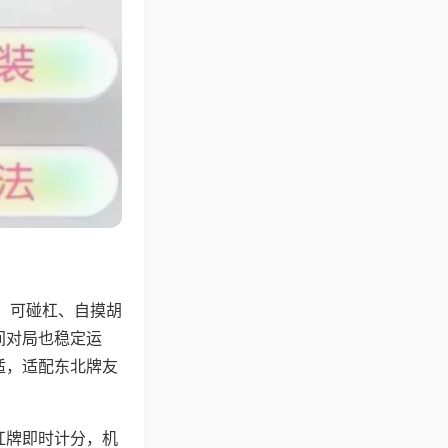
，可碰杠、自摸胡
间对局也稳定运
适，适配东北牌友
杠牌即时计分，机