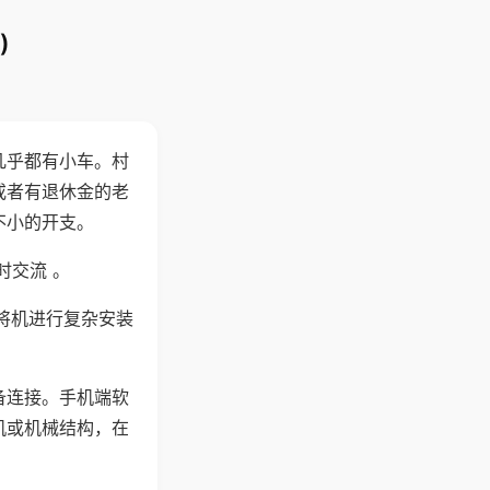
)
几乎都有小车。村
或者有退休金的老
不小的开支。
时交流 。
将机进行复杂安装
备连接。手机端软
机或机械结构，在