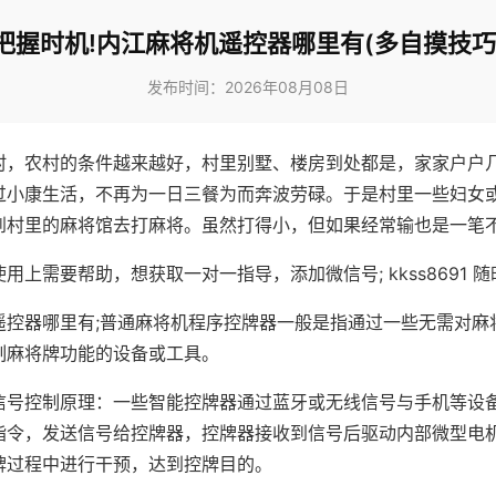
把握时机!内江麻将机遥控器哪里有(多自摸技巧
发布时间：2026年08月08日
村，农村的条件越来越好，村里别墅、楼房到处都是，家家户户
过小康生活，不再为一日三餐为而奔波劳碌。于是村里一些妇女
到村里的麻将馆去打麻将。虽然打得小，但如果经常输也是一笔
用上需要帮助，想获取一对一指导，添加微信号; kkss8691 随
遥控器哪里有;普通麻将机程序控牌器一般是指通过一些无需对麻
制麻将牌功能的设备或工具。
信号控制原理：一些智能控牌器通过蓝牙或无线信号与手机等设
指令，发送信号给控牌器，控牌器接收到信号后驱动内部微型电
牌过程中进行干预，达到控牌目的。