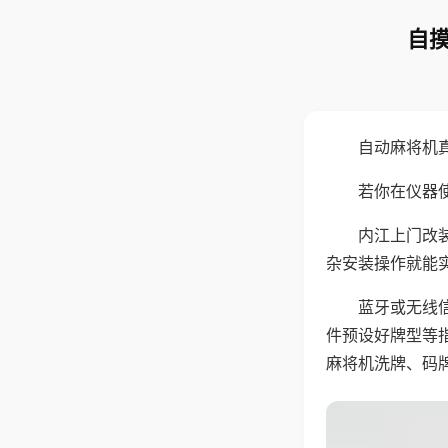
自摸
自动麻将机
若你在仪器使
内江上门改
杂安装操作就能
蓝牙或无线
件预设好牌型等
麻将机洗牌、码