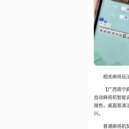
相关麻将玩法
【广西南宁
自动麻将机智能
褪色，桌面易清
兴。
普通麻将机