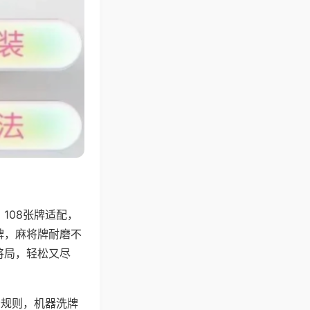
108张牌适配，
牌，麻将牌耐磨不
将局，轻松又尽
分规则，机器洗牌