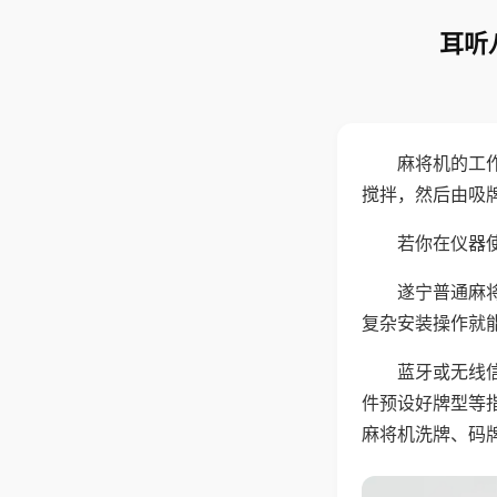
耳听
麻将机的工
搅拌，然后由吸
若你在仪器使
遂宁普通麻
复杂安装操作就
蓝牙或无线
件预设好牌型等
麻将机洗牌、码