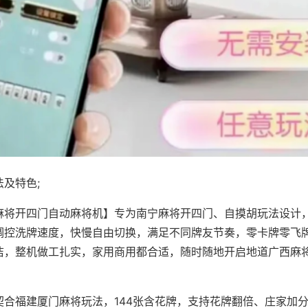
及特色;
麻将开四门自动麻将机】专为南宁麻将开四门、自摸胡玩法设计，
调控洗牌速度，快慢自由切换，满足不同牌友节奏，零卡牌零飞
洁，整机做工扎实，家用商用都合适，随时随地开启地道广西麻
契合福建厦门麻将玩法，144张含花牌，支持花牌翻倍、庄家加