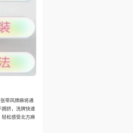
6张带风牌麻将通
不拥挤，洗牌快速
，轻松感受北方麻