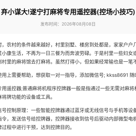
弃小谋大!遂宁打麻将专用遥控器(控场小技巧)
发布时间：2026年08月08日
村，农村的条件越来越好，村里别墅、楼房到处都是，家家户户
过小康生活，不再为一日三餐为而奔波劳碌。于是村里一些妇女
到村里的麻将馆去打麻将。虽然打得小，但如果经常输也是一笔
用上需要帮助，想获取一对一指导，添加微信号; kkss8691 随
专用遥控器;普通麻将机程序控牌器一般是指通过一些无需对麻将
麻将牌功能的设备或工具。
信号控制原理：一些智能控牌器通过蓝牙或无线信号与手机等设
指令，发送信号给控牌器，控牌器接收到信号后驱动内部微型电
牌过程中进行干预，达到控牌目的。