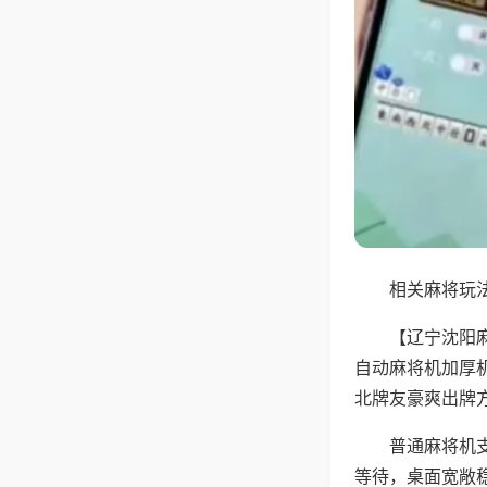
相关麻将玩法
【辽宁沈阳
自动麻将机加厚
北牌友豪爽出牌
普通麻将机
等待，桌面宽敞