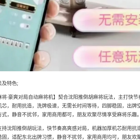
及特色;
麻将·豪爽对局自动麻将机】契合沈阳推倒胡麻将玩法，主打快节
机芯，耐用抗造，洗牌极速，无需长时间等待，四脚稳固，出牌
方式，静音不扰邻，家用商用都可，朋友欢聚尽情享受麻将乐趣
支持沈阳推倒胡玩法，快节奏高爽感对局，机器加厚机芯耐用抗
稳固，适配东北出牌习惯，静音不扰邻，家用商用均可，朋友欢