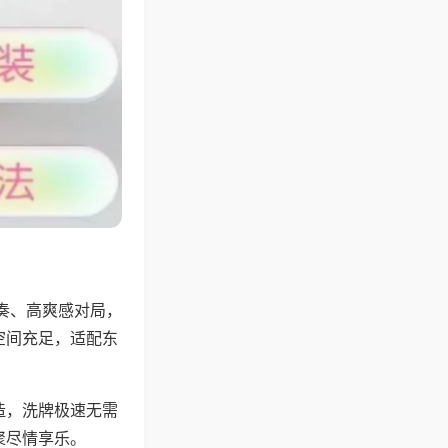
奏、高爽感对局，
空间充足，适配东
。
造，洗牌极速无需
聚尽情享乐。