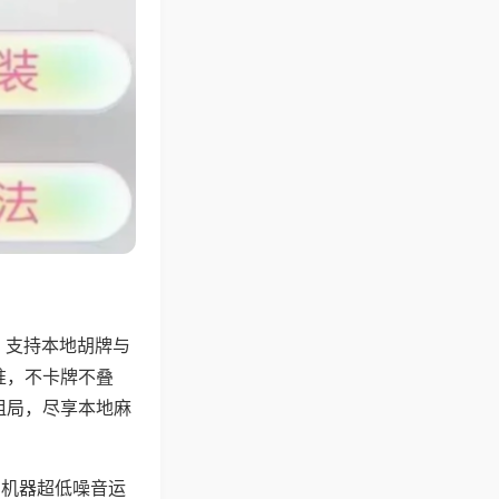
，支持本地胡牌与
准，不卡牌不叠
组局，尽享本地麻
，机器超低噪音运