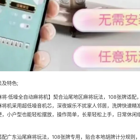
及特色;
麻将·低噪全自动麻将机】契合汕尾地区麻将玩法，108张牌适配
麻将机采用超低噪音机芯，深夜娱乐不扰家人邻居，洗牌快速精
便，小户型也能轻松摆放，操作简单，长辈轻松上手，日常休闲
适配广东汕尾麻将玩法，108张牌专用，贴合本地胡牌计分规则