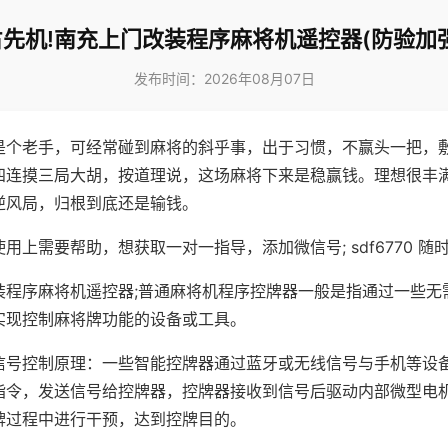
先机!南充上门改装程序麻将机遥控器(防验加
发布时间：2026年08月07日
是个老手，可经常碰到麻将的斜乎事，出于习惯，不赢头一把，
四连摸三局大胡，按道理说，这场麻将下来是稳赢钱。理想很丰
逆风局，归根到底还是输钱。
用上需要帮助，想获取一对一指导，添加微信号; sdf6770 随时
装程序麻将机遥控器;普通麻将机程序控牌器一般是指通过一些无
实现控制麻将牌功能的设备或工具。
信号控制原理：一些智能控牌器通过蓝牙或无线信号与手机等设
指令，发送信号给控牌器，控牌器接收到信号后驱动内部微型电
牌过程中进行干预，达到控牌目的。