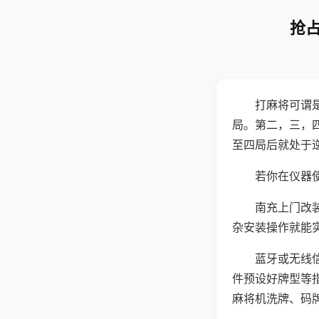
抢占
打麻将可谓
局。第二，三，
至四局后就处于
若你在仪器使
南充上门改
杂安装操作就能
蓝牙或无线
件预设好牌型等
麻将机洗牌、码