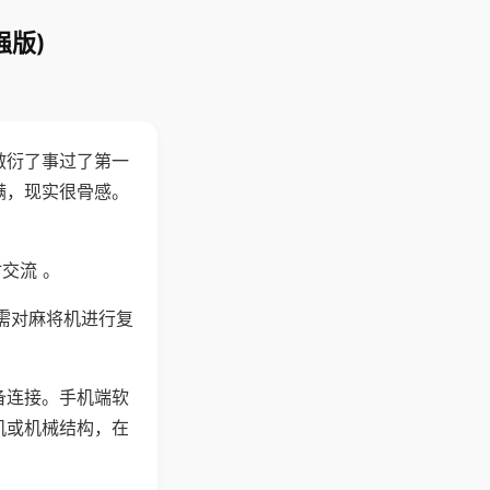
强版)
敷衍了事过了第一
满，现实很骨感。
交流 。
需对麻将机进行复
备连接。手机端软
机或机械结构，在