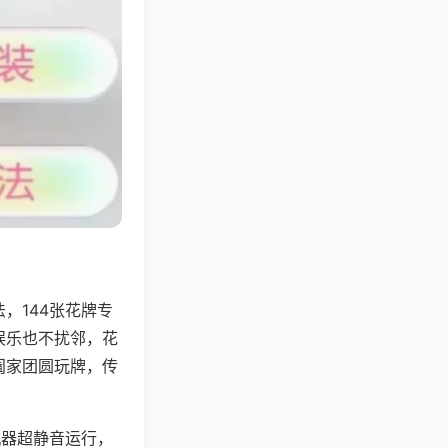
，144张花牌专
娱乐也不扰邻，花
阖家团圆玩牌，传
机器超静音运行，