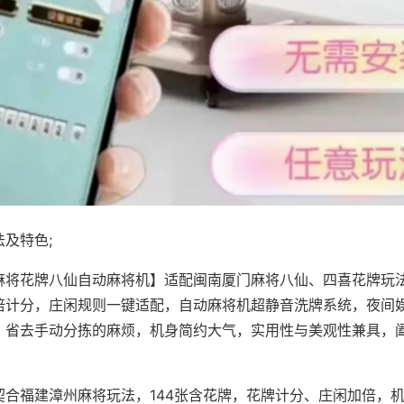
及特色;
麻将花牌八仙自动麻将机】适配闽南厦门麻将八仙、四喜花牌玩法
倍计分，庄闲规则一键适配，自动麻将机超静音洗牌系统，夜间
，省去手动分拣的麻烦，机身简约大气，实用性与美观性兼具，
。
契合福建漳州麻将玩法，144张含花牌，花牌计分、庄闲加倍，