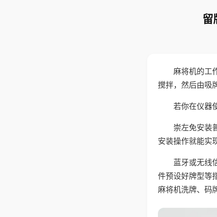
留
麻将机的工
搅拌，然后由吸
若你在仪器使
崇左免安装
安装操作就能实
蓝牙或无线
件预设好牌型等
麻将机洗牌、码