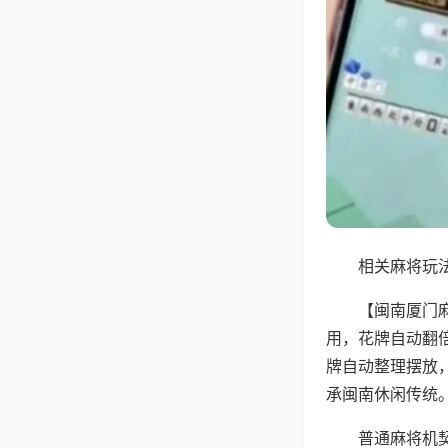
相关麻将玩法
【闽南厦门
用，花牌自动翻
牌自动整理摆放
承闽南休闲传统
普通麻将机