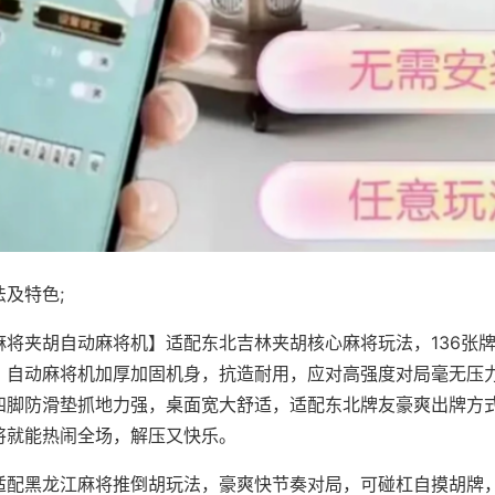
及特色;
麻将夹胡自动麻将机】适配东北吉林夹胡核心麻将玩法，136张
，自动麻将机加厚加固机身，抗造耐用，应对高强度对局毫无压
四脚防滑垫抓地力强，桌面宽大舒适，适配东北牌友豪爽出牌方
将就能热闹全场，解压又快乐。
适配黑龙江麻将推倒胡玩法，豪爽快节奏对局，可碰杠自摸胡牌