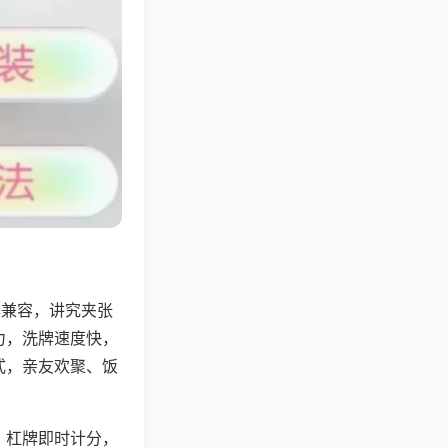
牌兼容，讲究夹张
力，洗牌速度快，
式，亲友欢聚、饭
，杠牌即时计分，