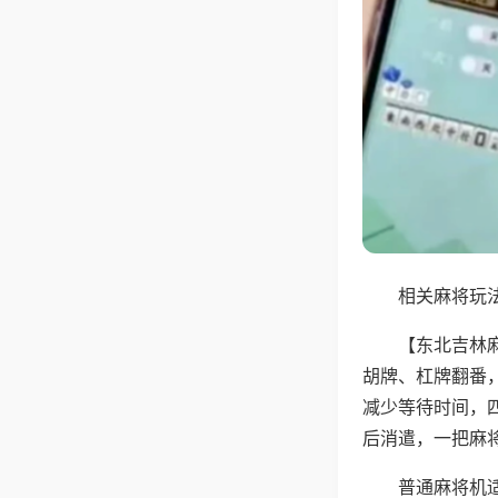
相关麻将玩法
【东北吉林
胡牌、杠牌翻番
减少等待时间，
后消遣，一把麻
普通麻将机