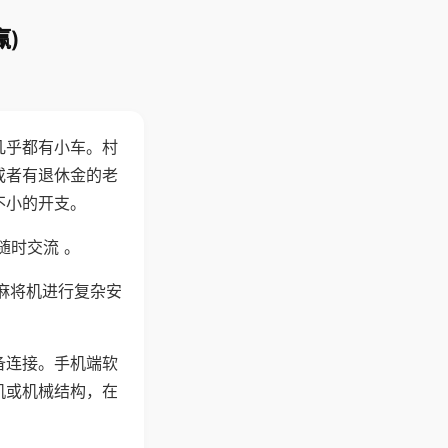
)
几乎都有小车。村
或者有退休金的老
不小的开支。
随时交流 。
麻将机进行复杂安
备连接。手机端软
机或机械结构，在