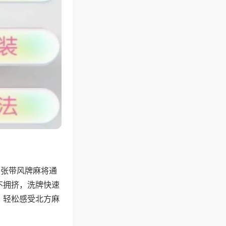
6张带风牌麻将通
不拥挤，洗牌快速
，轻松感受北方麻