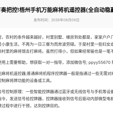
节奏把控!梧州手机万能麻将机遥控器(全自动稳赢
发布时间：2026年08月09日
村，农村的条件越来越好，村里别墅、楼房到处都是，家家户户
过小康生活，不再为一日三餐为而奔波劳碌。于是村里一些妇女
到村里的麻将馆去打麻将。虽然打得小，但如果经常输也是一笔
用上需要帮助，想获取一对一指导，添加微信号; ppyy55670 
能麻将机遥控器;普通麻将机程序控牌器一般是指通过一些无需对
控制麻将牌功能的设备或工具。
信号控制原理：一些智能控牌器通过蓝牙或无线信号与手机等设
指令，发送信号给控牌器，控牌器接收到信号后驱动内部微型电
牌过程中进行干预，达到控牌目的。