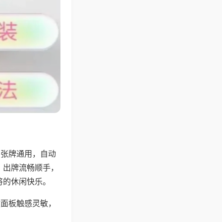
6张牌通用，自动
，出牌流畅顺手，
将的休闲快乐。
键面板触感灵敏，