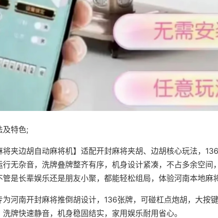
及特色;
麻将夹边胡自动麻将机】适配开封麻将夹胡、边胡核心玩法，13
运行无杂音，洗牌叠牌整齐有序，机身设计紧凑，不占多余空间
不管是长辈娱乐还是朋友小聚，都能轻松组局，体验河南本地麻
专为河南开封麻将推倒胡设计，136张牌，可碰杠点炮胡，大按
，洗牌快速静音，机身稳固结实，家用娱乐耐用省心。