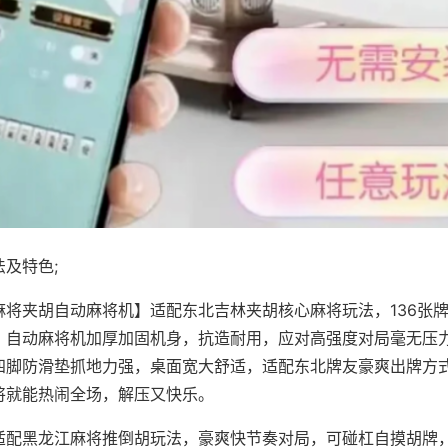
及特色;
麻将夹胡自动麻将机】适配东北吉林夹胡核心麻将玩法，136张
，自动麻将机加厚加固机身，抗造耐用，应对高强度对局毫无压
四脚防滑垫抓地力强，桌面宽大舒适，适配东北牌友豪爽出牌方
将就能热闹全场，解压又快乐。
适配黑龙江麻将推倒胡玩法，豪爽快节奏对局，可碰杠自摸胡牌