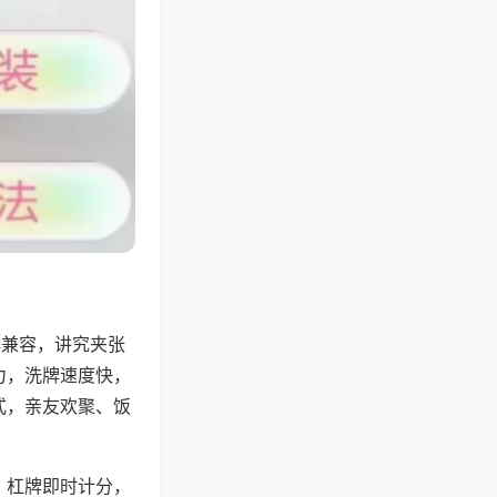
牌兼容，讲究夹张
力，洗牌速度快，
式，亲友欢聚、饭
，杠牌即时计分，