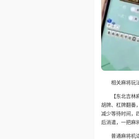
相关麻将玩法
【东北吉林
胡牌、杠牌翻番
减少等待时间，
后消遣，一把麻
普通麻将机