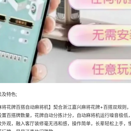
及特色;
麻将花牌百搭自动麻将机】契合浙江嘉兴麻将花牌+百搭双规则，
设置百搭牌数量，花牌自动分拣计分，自动麻将机运行噪音极低
纹外观，融入客厅装修毫无违和感，操作简单，长辈轻松上手，