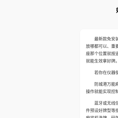
最新款免安
放哪都可以、重要
座那个位置就按
就能生效拿好牌
若你在仪器使
防城港万能
操作就能实现控
蓝牙或无线
件预设好牌型等
麻将机洗牌、码