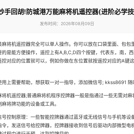
妙手回胡!防城港万能麻将机遥控器(进阶必学技
发布时间：2026年08月09日
装麻将机遥控器完全可以单人操作。你可以放在口袋里面、包包
的是能方便操作，遥控上有A,B,C,D四个按键，代表东，南，
遥控对应的位置就可以，例如你做在东位置就按遥控对应的A键
。
用上需要帮助，想获取一对一指导，添加微信号; kkss8691 随
麻将机遥控器;普通麻将机程序控牌器一般是指通过一些无需对麻
制麻将牌功能的设备或工具。
信号控制原理：一些智能控牌器通过蓝牙或无线信号与手机等设
指令，发送信号给控牌器，控牌器接收到信号后驱动内部微型电
牌过程中进行干预，达到控牌目的。