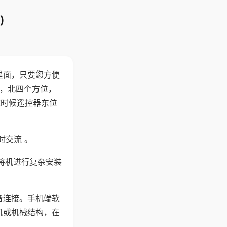
)
里面，只要您方便
西，北四个方位，
这时候遥控器东位
时交流 。
将机进行复杂安装
备连接。手机端软
机或机械结构，在