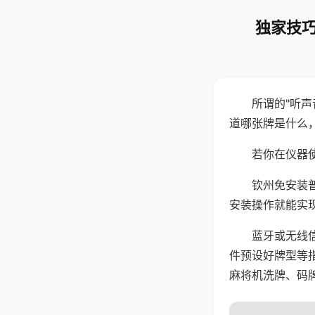
独家技巧
所谓的"听
道哪张牌是什么
若你在仪器使
钦州免安装
安装操作就能实
蓝牙或无线
件预设好牌型等
麻将机洗牌、码