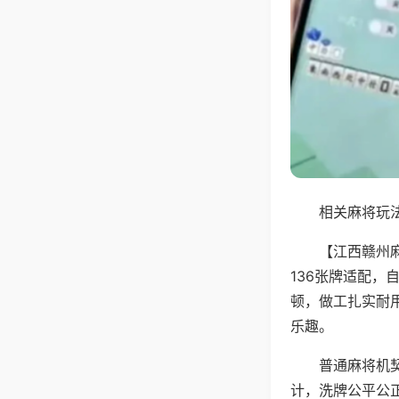
相关麻将玩法
【江西赣州
136张牌适配
顿，做工扎实耐
乐趣。
普通麻将机
计，洗牌公平公