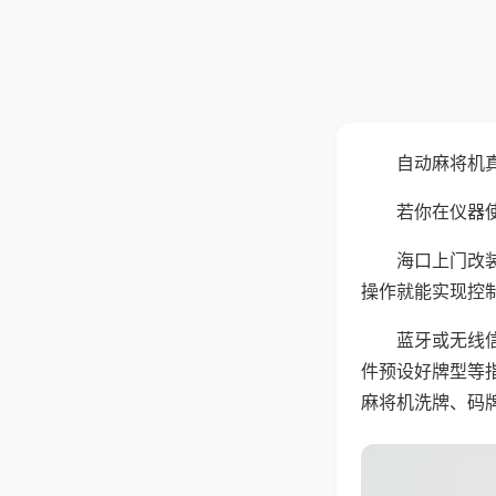
自动麻将机
若你在仪器使
海口上门改
操作就能实现控
蓝牙或无线
件预设好牌型等
麻将机洗牌、码