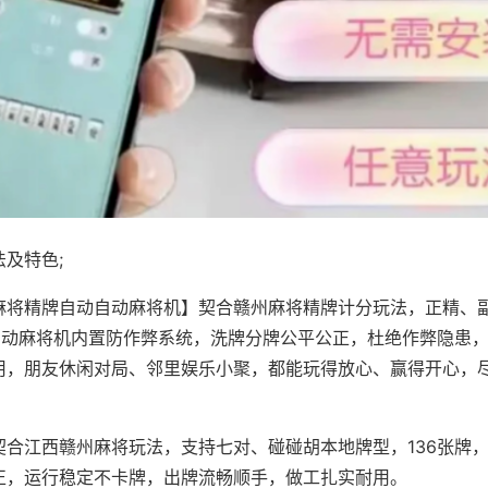
及特色;
麻将精牌自动自动麻将机】契合赣州麻将精牌计分玩法，正精、
，自动麻将机内置防作弊系统，洗牌分牌公平公正，杜绝作弊隐患
用，朋友休闲对局、邻里娱乐小聚，都能玩得放心、赢得开心，
契合江西赣州麻将玩法，支持七对、碰碰胡本地牌型，136张牌
正，运行稳定不卡牌，出牌流畅顺手，做工扎实耐用。