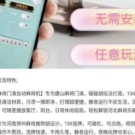
及特色;
麻将门清自动麻将机】专为唐山麻将门清、碰碰胡玩法打造，13
易清洁材质，污渍一擦即净，打理超便捷，静音运行不扰生活，
，可随意摆放客厅、阳台，日常休闲组局，轻松解锁河北麻将乐
专为河南郑州麻将推倒胡设计，136张牌，可碰杠、可点炮，规
操作不费劲，洗牌快速，不用久等，静音运行，夜晚玩牌也安心