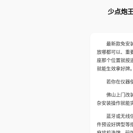
少点炮王
最新款免安
放哪都可以、重要
座那个位置就按
就能生效拿好牌
若你在仪器使
佛山上门改
杂安装操作就能
蓝牙或无线
件预设好牌型等
麻将机洗牌、码