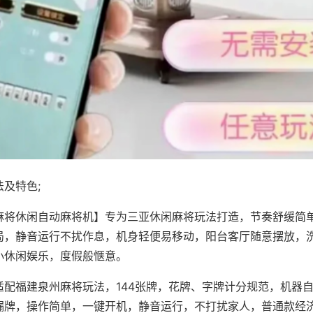
及特色;
麻将休闲自动麻将机】专为三亚休闲麻将玩法打造，节奏舒缓简
局，静音运行不扰作息，机身轻便易移动，阳台客厅随意摆放，
小休闲娱乐，度假般惬意。
适配福建泉州麻将玩法，144张牌，花牌、字牌计分规范，机器
漏牌，操作简单，一键开机，静音运行，不打扰家人，普通款经