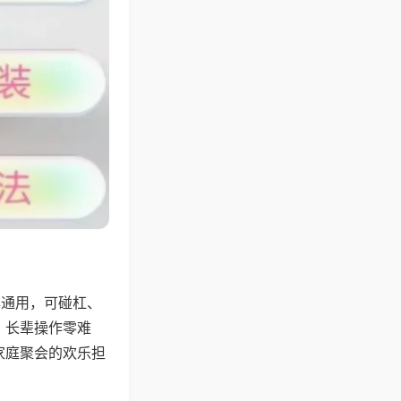
牌通用，可碰杠、
，长辈操作零难
家庭聚会的欢乐担