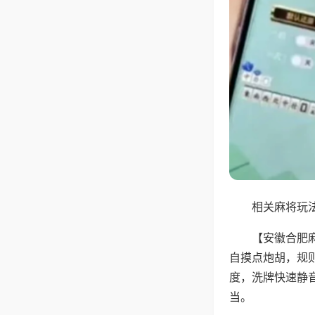
相关麻将玩法
【安徽合肥
自摸点炮胡，规
度，洗牌快速静
当。