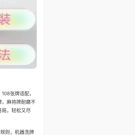
108张牌适配，
牌，麻将牌耐磨不
将局，轻松又尽
分规则，机器洗牌