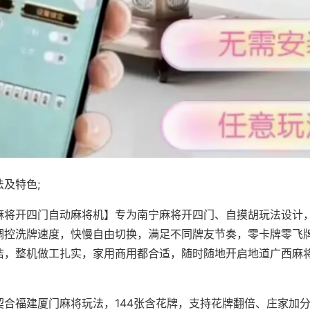
及特色;
麻将开四门自动麻将机】专为南宁麻将开四门、自摸胡玩法设计，
调控洗牌速度，快慢自由切换，满足不同牌友节奏，零卡牌零飞
洁，整机做工扎实，家用商用都合适，随时随地开启地道广西麻
契合福建厦门麻将玩法，144张含花牌，支持花牌翻倍、庄家加