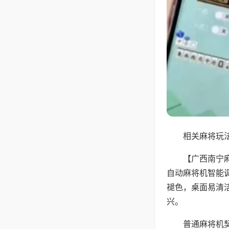
相关麻将玩法
【广西南宁
自动麻将机智能
褪色，桌面易清
兴。
普通麻将机