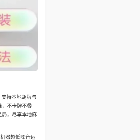
，支持本地胡牌与
准，不卡牌不叠
组局，尽享本地麻
，机器超低噪音运