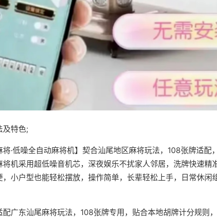
及特色;
麻将·低噪全自动麻将机】契合汕尾地区麻将玩法，108张牌适配
麻将机采用超低噪音机芯，深夜娱乐不扰家人邻居，洗牌快速精
便，小户型也能轻松摆放，操作简单，长辈轻松上手，日常休闲
适配广东汕尾麻将玩法，108张牌专用，贴合本地胡牌计分规则