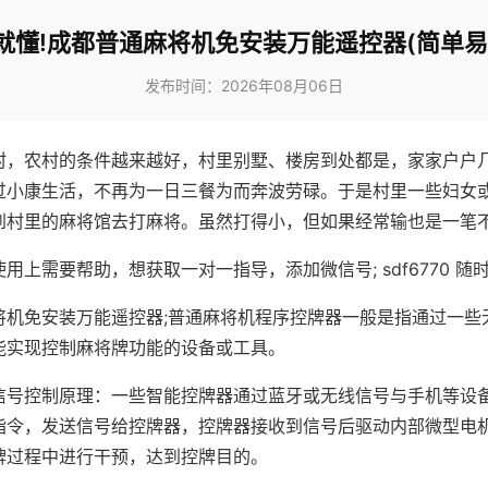
就懂!成都普通麻将机免安装万能遥控器(简单易
发布时间：2026年08月06日
村，农村的条件越来越好，村里别墅、楼房到处都是，家家户户
过小康生活，不再为一日三餐为而奔波劳碌。于是村里一些妇女
到村里的麻将馆去打麻将。虽然打得小，但如果经常输也是一笔
用上需要帮助，想获取一对一指导，添加微信号; sdf6770 随时
将机免安装万能遥控器;普通麻将机程序控牌器一般是指通过一些
能实现控制麻将牌功能的设备或工具。
信号控制原理：一些智能控牌器通过蓝牙或无线信号与手机等设
指令，发送信号给控牌器，控牌器接收到信号后驱动内部微型电
牌过程中进行干预，达到控牌目的。