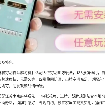
及特色;
麻将穷胡自动麻将机】适配大连穷胡地方玩法，136张牌通用，
洗牌速度快，无需久等，四脚稳固防滑，出牌空间充足，适配东
用均可，朋友欢聚尽情畅玩。
适配江苏南京麻将玩法，144张花牌，进牌、胡牌规则贴合本地
桌面舒适，摸牌手感好，外观简约，放在家里美观又实用，操作