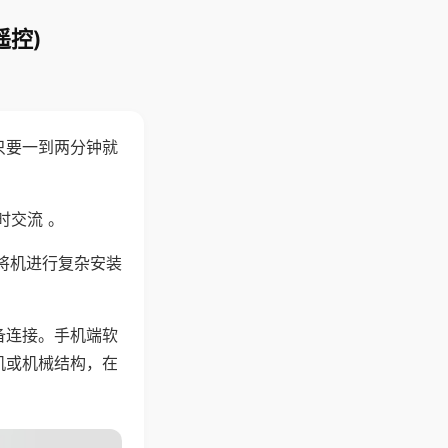
遥控)
只要一到两分钟就
。
时交流 。
将机进行复杂安装
备连接。手机端软
机或机械结构，在