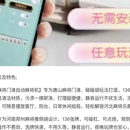
及特色;
麻将门清自动麻将机】专为唐山麻将门清、碰碰胡玩法打造，13
易清洁材质，污渍一擦即净，打理超便捷，静音运行不扰生活，
，可随意摆放客厅、阳台，日常休闲组局，轻松解锁河北麻将乐
专为河南郑州麻将推倒胡设计，136张牌，可碰杠、可点炮，规
操作不费劲，洗牌快速，不用久等，静音运行，夜晚玩牌也安心