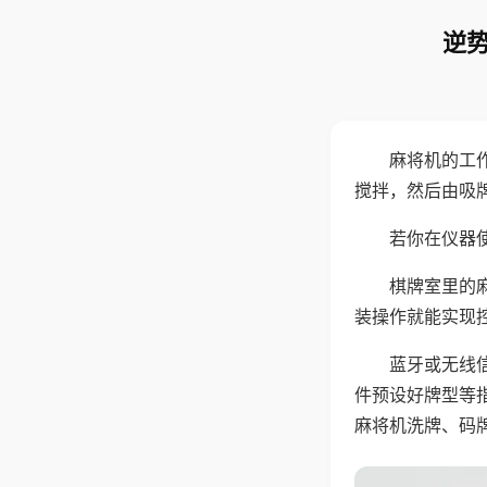
逆势
麻将机的工
搅拌，然后由吸
若你在仪器使
棋牌室里的
装操作就能实现
蓝牙或无线
件预设好牌型等
麻将机洗牌、码