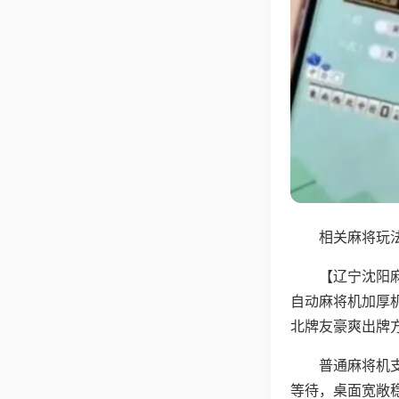
相关麻将玩法
【辽宁沈阳
自动麻将机加厚
北牌友豪爽出牌
普通麻将机
等待，桌面宽敞