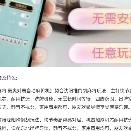
及特色;
麻将·豪爽对局自动麻将机】契合沈阳推倒胡麻将玩法，主打快节
机芯，耐用抗造，洗牌极速，无需长时间等待，四脚稳固，出牌
方式，静音不扰邻，家用商用都可，朋友欢聚尽情享受麻将乐趣
支持沈阳推倒胡玩法，快节奏高爽感对局，机器加厚机芯耐用抗
稳固，适配东北出牌习惯，静音不扰邻，家用商用均可，朋友欢