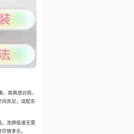
奏、高爽感对局，
空间充足，适配东
。
造，洗牌极速无需
聚尽情享乐。