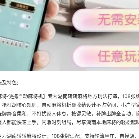
及特色;
麻将·便携自动麻将机】专为湖南转转麻将地方玩法打造，108张
、抢杠胡核心规则，自动麻将机折叠收纳设计不占空间，小户型
洗牌静音柔和，不打扰家人休息，按键灵敏，补牌出牌全自动，
轻人都能快速上手，闲暇时刻组局，尽享湖南本地麻将的轻松趣
专为湖南转转麻将设计，108张牌适配，支持轮流坐庄、自摸胡