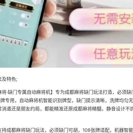
及特色;
麻将·缺门专属自动麻将机】专为成都麻将缺门玩法打造，必须缺
8张牌专用，自动麻将机智能识别牌型，缺门提示清晰，洗牌均匀
常消遣还是朋友约局，都能精准还原成都麻将精髓，静音设计不
支持成都麻将缺门玩法，必须缺门可胡，108张牌适配，机器智