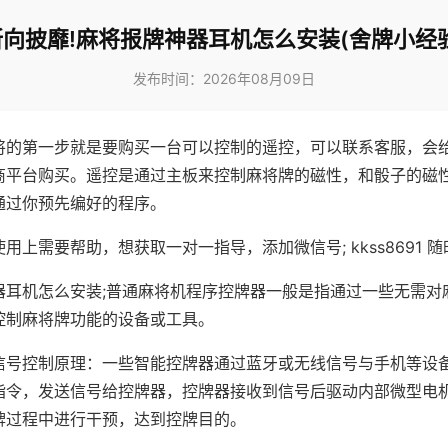
所向披靡!麻将报牌神器耳机怎么安装(舍牌小经验
发布时间：2026年08月09日
将的第一步就是要购买一台可以控制的遥控，可以联系客服，会
商平台购买。遥控是通过主板来控制麻将牌的磁性，和骰子的磁
通过你预先编好的程序。
用上需要帮助，想获取一对一指导，添加微信号; kkss8691 随
器耳机怎么安装;普通麻将机程序控牌器一般是指通过一些无需对
控制麻将牌功能的设备或工具。
信号控制原理：一些智能控牌器通过蓝牙或无线信号与手机等设
指令，发送信号给控牌器，控牌器接收到信号后驱动内部微型电
牌过程中进行干预，达到控牌目的。