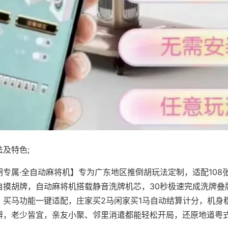
及特色;
胡专属·全自动麻将机】专为广东地区推倒胡玩法定制，适配108
自摸胡牌，自动麻将机搭载静音洗牌机芯，30秒极速完成洗牌叠
、买马功能一键适配，庄家买2马闲家买1马自动结算计分，机身
辨，老少皆宜，亲友小聚、邻里消遣都能轻松开局，还原地道粤