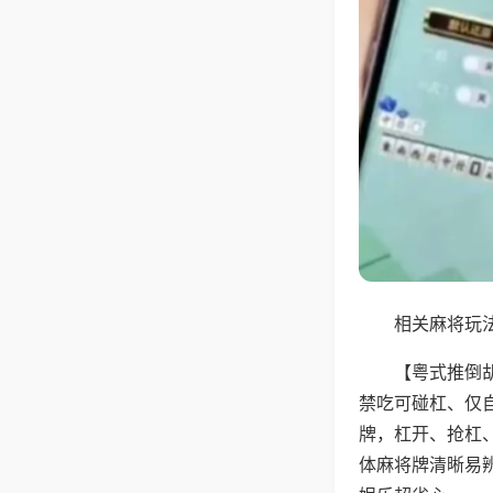
相关麻将玩法
【粤式推倒
禁吃可碰杠、仅
牌，杠开、抢杠
体麻将牌清晰易