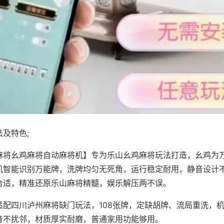
及特色;
麻将幺鸡麻将自动麻将机】专为乐山幺鸡麻将玩法打造，幺鸡为万
机智能识别万能牌，洗牌均匀无死角，运行稳定耐用，静音设计
合适，精准还原乐山麻将精髓，娱乐解压两不误。
适配四川泸州麻将缺门玩法，108张牌，定缺胡牌、流局重洗，
音不扰邻，材质厚实耐磨，普通家用功能够用。