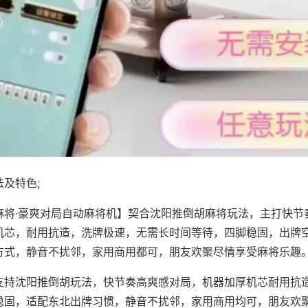
及特色;
麻将·豪爽对局自动麻将机】契合沈阳推倒胡麻将玩法，主打快节
机芯，耐用抗造，洗牌极速，无需长时间等待，四脚稳固，出牌
方式，静音不扰邻，家用商用都可，朋友欢聚尽情享受麻将乐趣
支持沈阳推倒胡玩法，快节奏高爽感对局，机器加厚机芯耐用抗
稳固，适配东北出牌习惯，静音不扰邻，家用商用均可，朋友欢