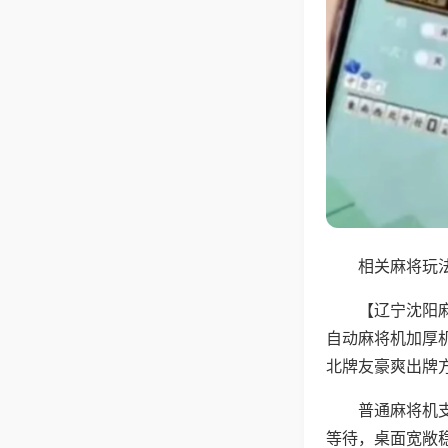
相关麻将玩法
【辽宁沈阳
自动麻将机加厚
北牌友豪爽出牌
普通麻将机
等待，桌面宽敞