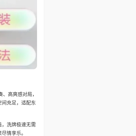
奏、高爽感对局，
空间充足，适配东
。
造，洗牌极速无需
聚尽情享乐。