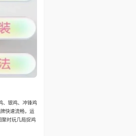
鸡、银鸡、冲锋鸡
洗牌快速流畅，运
相聚时玩几局捉鸡