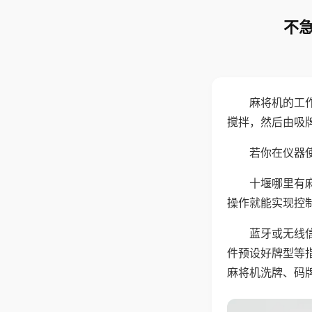
不急
麻将机的工
搅拌，然后由吸
若你在仪器使
十堰哪里有
操作就能实现控
蓝牙或无线
件预设好牌型等
麻将机洗牌、码