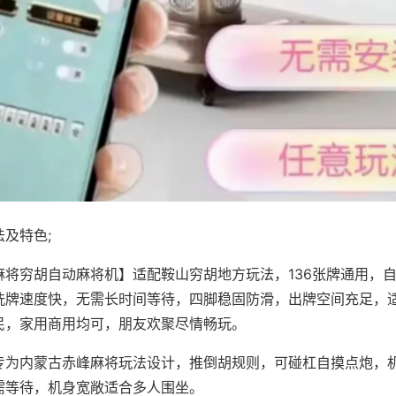
及特色;
麻将穷胡自动麻将机】适配鞍山穷胡地方玩法，136张牌通用，
洗牌速度快，无需长时间等待，四脚稳固防滑，出牌空间充足，
民，家用商用均可，朋友欢聚尽情畅玩。
专为内蒙古赤峰麻将玩法设计，推倒胡规则，可碰杠自摸点炮，
需等待，机身宽敞适合多人围坐。