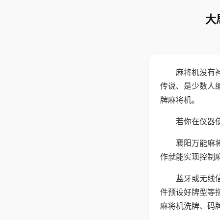
大
麻将机没有
传说、是少数人
牌麻将机。
若你在仪器使
襄阳万能麻
作就能实现控制
蓝牙或无线
件预设好牌型等
麻将机洗牌、码