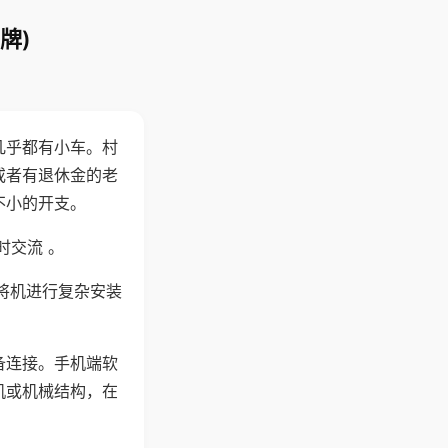
牌)
几乎都有小车。村
或者有退休金的老
不小的开支。
时交流 。
将机进行复杂安装
备连接。手机端软
机或机械结构，在