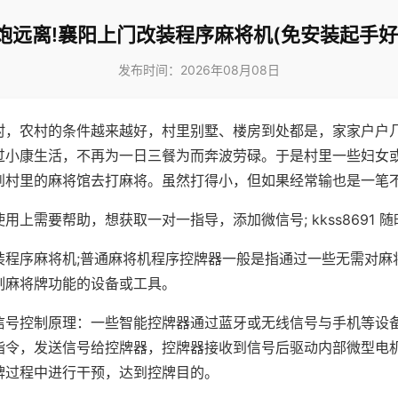
炮远离!襄阳上门改装程序麻将机(免安装起手好
发布时间：2026年08月08日
村，农村的条件越来越好，村里别墅、楼房到处都是，家家户户
过小康生活，不再为一日三餐为而奔波劳碌。于是村里一些妇女
到村里的麻将馆去打麻将。虽然打得小，但如果经常输也是一笔
用上需要帮助，想获取一对一指导，添加微信号; kkss8691 随
装程序麻将机;普通麻将机程序控牌器一般是指通过一些无需对麻
制麻将牌功能的设备或工具。
信号控制原理：一些智能控牌器通过蓝牙或无线信号与手机等设
指令，发送信号给控牌器，控牌器接收到信号后驱动内部微型电
牌过程中进行干预，达到控牌目的。