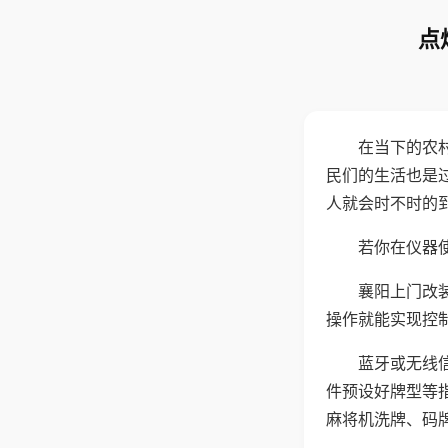
点
在当下的农
民们的生活也是
人就会时不时的
若你在仪器使
襄阳上门改
操作就能实现控
蓝牙或无线
件预设好牌型等
麻将机洗牌、码