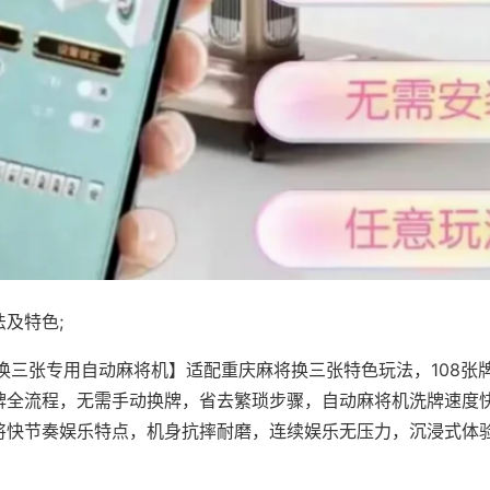
及特色;
·换三张专用自动麻将机】适配重庆麻将换三张特色玩法，108张
牌全流程，无需手动换牌，省去繁琐步骤，自动麻将机洗牌速度
将快节奏娱乐特点，机身抗摔耐磨，连续娱乐无压力，沉浸式体