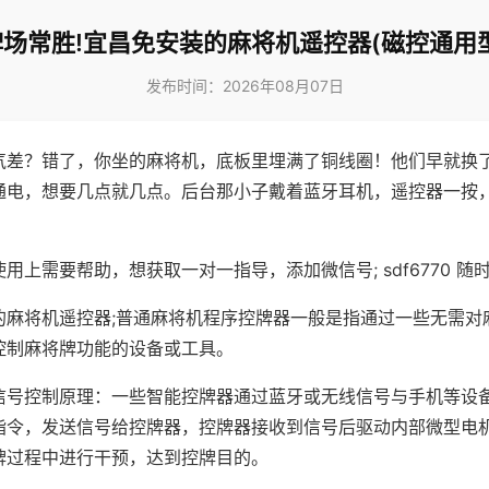
牌场常胜!宜昌免安装的麻将机遥控器(磁控通用型
发布时间：2026年08月07日
气差？错了，你坐的麻将机，底板里埋满了铜线圈！他们早就换
通电，想要几点就几点。后台那小子戴着蓝牙耳机，遥控器一按
用上需要帮助，想获取一对一指导，添加微信号; sdf6770 随时
的麻将机遥控器;普通麻将机程序控牌器一般是指通过一些无需对
控制麻将牌功能的设备或工具。
信号控制原理：一些智能控牌器通过蓝牙或无线信号与手机等设
指令，发送信号给控牌器，控牌器接收到信号后驱动内部微型电
牌过程中进行干预，达到控牌目的。