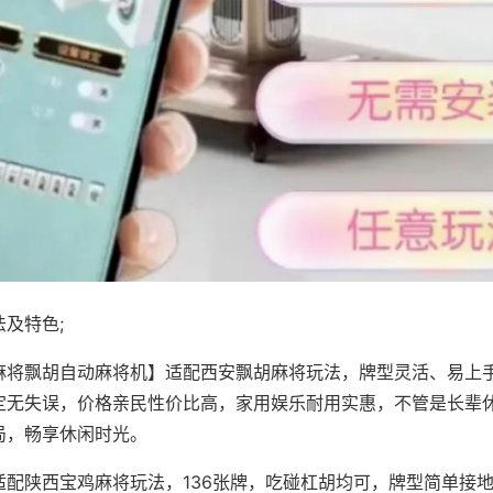
及特色;
麻将飘胡自动麻将机】适配西安飘胡麻将玩法，牌型灵活、易上
定无失误，价格亲民性价比高，家用娱乐耐用实惠，不管是长辈
局，畅享休闲时光。
适配陕西宝鸡麻将玩法，136张牌，吃碰杠胡均可，牌型简单接