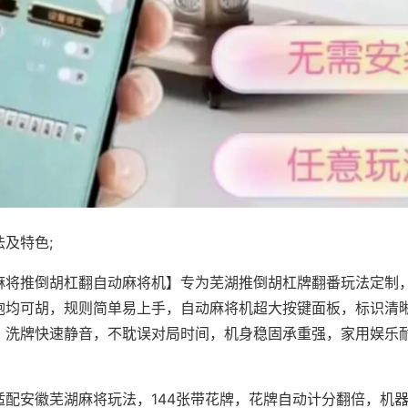
及特色;
麻将推倒胡杠翻自动麻将机】专为芜湖推倒胡杠牌翻番玩法定制，
炮均可胡，规则简单易上手，自动麻将机超大按键面板，标识清
，洗牌快速静音，不耽误对局时间，机身稳固承重强，家用娱乐
。
适配安徽芜湖麻将玩法，144张带花牌，花牌自动计分翻倍，机