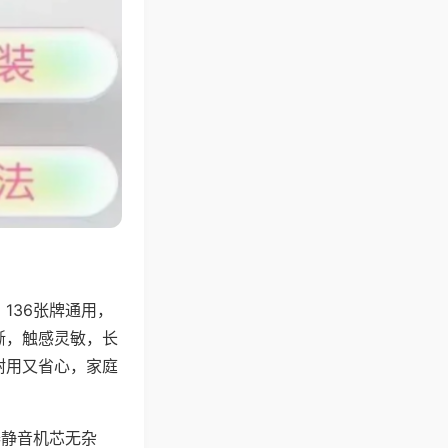
136张牌通用，
晰，触感灵敏，长
耐用又省心，家庭
器静音机芯无杂