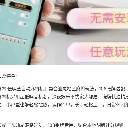
及特色;
麻将·低噪全自动麻将机】契合汕尾地区麻将玩法，108张牌适配
麻将机采用超低噪音机芯，深夜娱乐不扰家人邻居，洗牌快速精
便，小户型也能轻松摆放，操作简单，长辈轻松上手，日常休闲
适配广东汕尾麻将玩法，108张牌专用，贴合本地胡牌计分规则