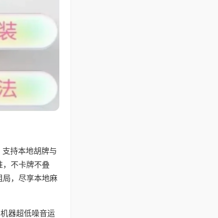
，支持本地胡牌与
准，不卡牌不叠
组局，尽享本地麻
，机器超低噪音运